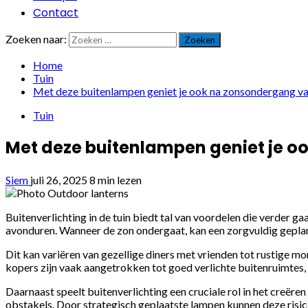
Contact
Zoeken naar:
Home
Tuin
Met deze buitenlampen geniet je ook na zonsondergang van 
Tuin
Met deze buitenlampen geniet je oo
Siem
juli 26, 2025
8 min lezen
Buitenverlichting in de tuin biedt tal van voordelen die verder ga
avonduren. Wanneer de zon ondergaat, kan een zorgvuldig geplande
Dit kan variëren van gezellige diners met vrienden tot rustige 
kopers zijn vaak aangetrokken tot goed verlichte buitenruimtes, o
Daarnaast speelt buitenverlichting een cruciale rol in het creëre
obstakels. Door strategisch geplaatste lampen kunnen deze risic