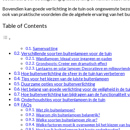
Bovendien kan goede verlichting in de tuin ook ongewenste bezoek
ook van praktische voordelen die de algehele ervaring van het bu
Table of Contents
Samenvatting
Verschillende soorten buitenlampen voor de tuin
Wandlampen: Ideaal voor ingangen en paden
Grondspots: Creëer een dramatisch effect
Lantaarns en solar lampen: Decoratieve en milieuvriende
Hoe buitenverlichting de sfeer in de tuin kan verbeteren
Tips voor het kiezen van de juiste buitenlampen
Duurzame opties voor buitenverlichting
Het belang van goede verlichting voor de veiligheid in de tu
Hoe buitenverlichting kan bijdragen aan de functionaliteit v
Onderhoudstips voor buitenlampen in de tuin
FAQs
Wat zijn buitenlampen?
Waarom zijn buitenlampen belangrijk?
Welke soorten buitenlampen zijn er?
Welke factoren moet ik overwegen bij het kiezen van b
Hoe kan ik buitenlampen het beste onderhouden?