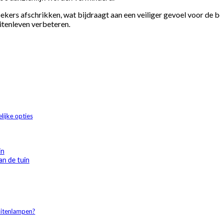
ers afschrikken, wat bijdraagt aan een veiliger gevoel voor de be
itenleven verbeteren.
lijke opties
in
an de tuin
uitenlampen?