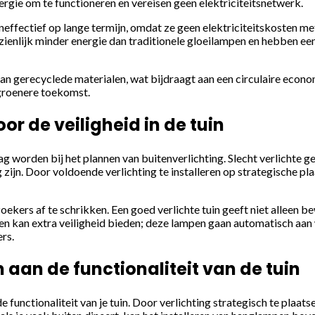
rgie om te functioneren en vereisen geen elektriciteitsnetwerk.
eneffectief op lange termijn, omdat ze geen elektriciteitskosten 
ienlijk minder energie dan traditionele gloeilampen en hebben ee
 gerecyclede materialen, wat bijdraagt aan een circulaire economi
 groenere toekomst.
or de veiligheid in de tuin
 mag worden bij het plannen van buitenverlichting. Slecht verlichte
zijn. Door voldoende verlichting te installeren op strategische pl
ers af te schrikken. Een goed verlichte tuin geeft niet alleen b
n kan extra veiligheid bieden; deze lampen gaan automatisch aan w
rs.
 aan de functionaliteit van de tuin
e functionaliteit van je tuin. Door verlichting strategisch te plaats