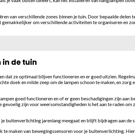
als je vaak buiten dineert, kan het installeren van hanglampen bove
ren van verschillende zones binnen je tuin. Door bepaalde delen t
 gemakkelijker om verschillende activiteiten te organiseren en zo
in de tuin
n dat ze optimaal blijven functioneren en er goed uitzien. Regelm
achte doek en milde zeep om de lampen schoon te maken, en zorg e
e lampen goed functioneren en of er geen beschadigingen zijn aan 
 die gevoelig zijn voor weersomstandigheden is het aan te raden om
e buitenverlichting jarenlang meegaat en blijft bijdragen aan de sc
ik te maken van bewegingssensoren voor je buitenverlichting. Hierd