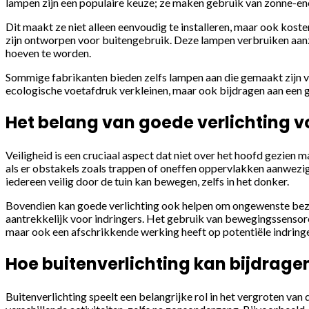
lampen zijn een populaire keuze; ze maken gebruik van zonne-ene
Dit maakt ze niet alleen eenvoudig te installeren, maar ook kost
zijn ontworpen voor buitengebruik. Deze lampen verbruiken aanz
hoeven te worden.
Sommige fabrikanten bieden zelfs lampen aan die gemaakt zijn van
ecologische voetafdruk verkleinen, maar ook bijdragen aan een
Het belang van goede verlichting vo
Veiligheid is een cruciaal aspect dat niet over het hoofd gezien
als er obstakels zoals trappen of oneffen oppervlakken aanwezig 
iedereen veilig door de tuin kan bewegen, zelfs in het donker.
Bovendien kan goede verlichting ook helpen om ongewenste bezoek
aantrekkelijk voor indringers. Het gebruik van bewegingssensore
maar ook een afschrikkende werking heeft op potentiële indringe
Hoe buitenverlichting kan bijdragen
Buitenverlichting speelt een belangrijke rol in het vergroten van d