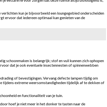
n je eettafel ervoor zorgen dat deze ruimte altijd uitnodigend is,
e verlichten kun je bijvoorbeeld een loungegebied onderscheiden
rgt ervoor dat iedereen optimaal kan genieten van de
atig schoonmaken is belangrijk; stof en vuil kunnen zich ophopen
rvoor dat je ook eventuele insectennesten of spinnenwebben
bedrading of bevestigingen. Vervang defecte lampen tijdig om
 ze tijdens extreme weersomstandigheden tijdelijk af te dekken of
hoonheid en functionaliteit van je tuin.
oor hoef je niet meer in het donker te tasten naar de