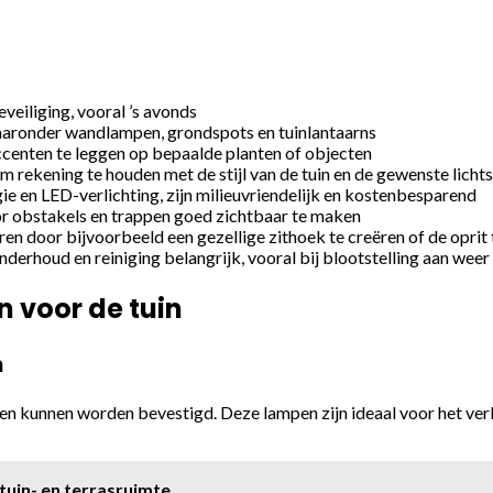
eveiliging, vooral ’s avonds
waaronder wandlampen, grondspots en tuinlantaarns
accenten te leggen op bepaalde planten of objecten
om rekening te houden met de stijl van de tuin en de gewenste licht
e en LED-verlichting, zijn milieuvriendelijk en kostenbesparend
door obstakels en trappen goed zichtbaar te maken
ren door bijvoorbeeld een gezellige zithoek te creëren of de oprit 
derhoud en reiniging belangrijk, vooral bij blootstelling aan weer
 voor de tuin
n
n kunnen worden bevestigd. Deze lampen zijn ideaal voor het verli
tuin- en terrasruimte