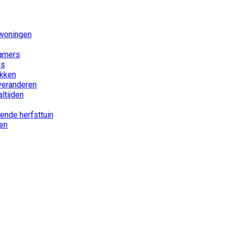
 woningen
kamers
is
akken
 veranderen
ltijden
iende herfsttuin
nen