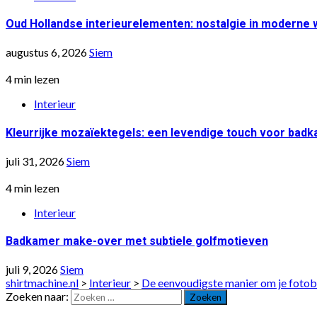
Oud Hollandse interieurelementen: nostalgie in moderne
augustus 6, 2026
Siem
4 min lezen
Interieur
Kleurrijke mozaïektegels: een levendige touch voor bad
juli 31, 2026
Siem
4 min lezen
Interieur
Badkamer make-over met subtiele golfmotieven
juli 9, 2026
Siem
shirtmachine.nl
>
Interieur
>
De eenvoudigste manier om je fotob
Zoeken naar: