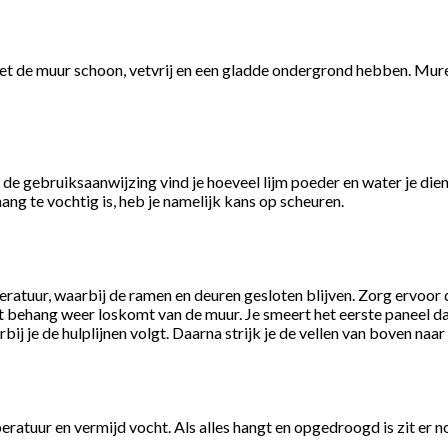
t de muur schoon, vetvrij en een gladde ondergrond hebben. Muren 
n de gebruiksaanwijzing vind je hoeveel lijm poeder en water je dien
ng te vochtig is, heb je namelijk kans op scheuren.
atuur, waarbij de ramen en deuren gesloten blijven. Zorg ervoor d
et behang weer loskomt van de muur. Je smeert het eerste paneel dat
ij je de hulplijnen volgt. Daarna strijk je de vellen van boven naar
tuur en vermijd vocht. Als alles hangt en opgedroogd is zit er no