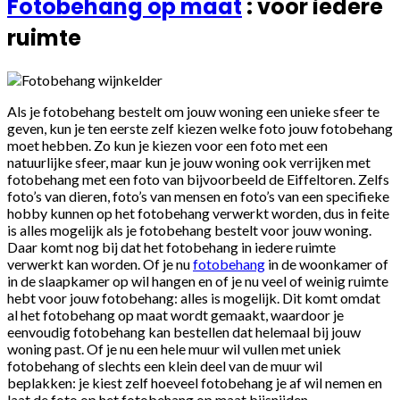
Fotobehang op maat
: voor iedere
ruimte
Als je fotobehang bestelt om jouw woning een unieke sfeer te
geven, kun je ten eerste zelf kiezen welke foto jouw fotobehang
moet hebben. Zo kun je kiezen voor een foto met een
natuurlijke sfeer, maar kun je jouw woning ook verrijken met
fotobehang met een foto van bijvoorbeeld de Eiffeltoren. Zelfs
foto’s van dieren, foto’s van mensen en foto’s van een specifieke
hobby kunnen op het fotobehang verwerkt worden, dus in feite
is alles mogelijk als je fotobehang bestelt voor jouw woning.
Daar komt nog bij dat het fotobehang in iedere ruimte
verwerkt kan worden. Of je nu
fotobehang
in de woonkamer of
in de slaapkamer op wil hangen en of je nu veel of weinig ruimte
hebt voor jouw fotobehang: alles is mogelijk. Dit komt omdat
al het fotobehang op maat wordt gemaakt, waardoor je
eenvoudig fotobehang kan bestellen dat helemaal bij jouw
woning past. Of je nu een hele muur wil vullen met uniek
fotobehang of slechts een klein deel van de muur wil
beplakken: je kiest zelf hoeveel fotobehang je af wil nemen en
laat de foto op het fotobehang op maat bijsnijden.