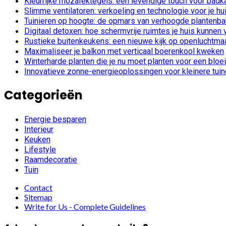
Kleurrijke mozaïektegels: een levendige touch voor bad
Slimme ventilatoren: verkoeling en technologie voor je hu
Tuinieren op hoogte: de opmars van verhoogde plantenb
Digitaal detoxen: hoe schermvrije ruimtes je huis kunnen
Rustieke buitenkeukens: een nieuwe kijk op openluchtmaa
Maximaliseer je balkon met verticaal boerenkool kweken
Winterharde planten die je nu moet planten voor een bloe
Innovatieve zonne-energieoplossingen voor kleinere tui
Categorieën
Energie besparen
Interieur
Keuken
Lifestyle
Raamdecoratie
Tuin
Contact
Sitemap
Write for Us - Complete Guidelines