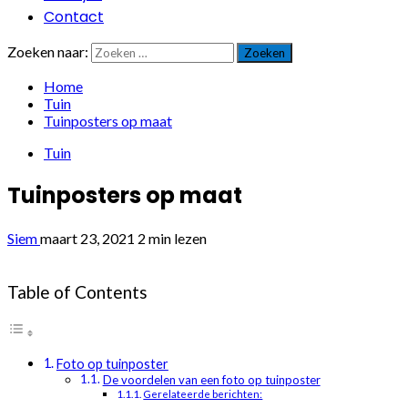
Contact
Zoeken naar:
Home
Tuin
Tuinposters op maat
Tuin
Tuinposters op maat
Siem
maart 23, 2021
2 min lezen
Table of Contents
Foto op tuinposter
De voordelen van een foto op tuinposter
Gerelateerde berichten: