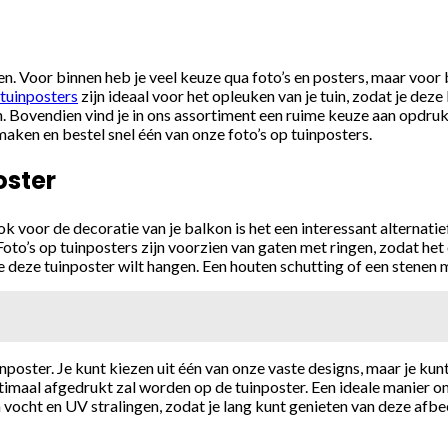
n. Voor binnen heb je veel keuze qua foto’s en posters, maar voor 
tuinposters
zijn ideaal voor het opleuken van je tuin, zodat je dez
en. Bovendien vind je in ons assortiment een ruime keuze aan opdruk
maken en bestel snel één van onze foto’s op tuinposters.
oster
ook voor de decoratie van je balkon is het een interessant alternati
’s op tuinposters zijn voorzien van gaten met ringen, zodat het o
 deze tuinposter wilt hangen. Een houten schutting of een stenen m
nposter. Je kunt kiezen uit één van onze vaste designs, maar je ku
timaal afgedrukt zal worden op de tuinposter. Een ideale manier om
 vocht en UV stralingen, zodat je lang kunt genieten van deze afbe