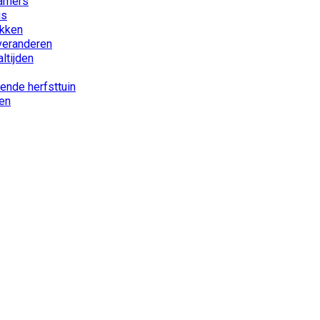
kamers
is
akken
 veranderen
ltijden
iende herfsttuin
nen