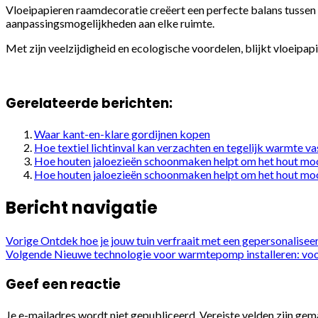
Vloeipapieren raamdecoratie creëert een perfecte balans tussen sc
aanpassingsmogelijkheden aan elke ruimte.
Met zijn veelzijdigheid en ecologische voordelen, blijkt vloeipapi
Gerelateerde berichten:
Waar kant-en-klare gordijnen kopen
Hoe textiel lichtinval kan verzachten en tegelijk warmte v
Hoe houten jaloezieën schoonmaken helpt om het hout moo
Hoe houten jaloezieën schoonmaken helpt om het hout moo
Bericht navigatie
Vorige
Ontdek hoe je jouw tuin verfraait met een gepersonaliseer
Volgende
Nieuwe technologie voor warmtepomp installeren: voo
Geef een reactie
Je e-mailadres wordt niet gepubliceerd.
Vereiste velden zijn ge