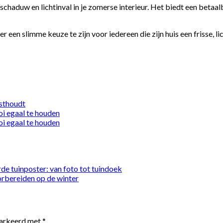
haduw en lichtinval in je zomerse interieur. Het biedt een betaalba
er een slimme keuze te zijn voor iedereen die zijn huis een frisse, 
asthoudt
i egaal te houden
i egaal te houden
de tuinposter: van foto tot tuindoek
rbereiden op de winter
markeerd met
*