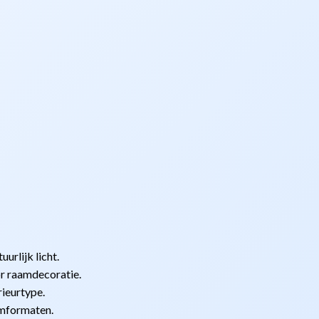
urlijk licht.
or raamdecoratie.
rieurtype.
amformaten.