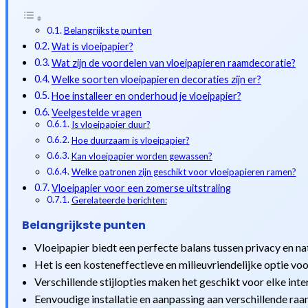
Belangrijkste punten
Wat is vloeipapier?
Wat zijn de voordelen van vloeipapieren raamdecoratie?
Welke soorten vloeipapieren decoraties zijn er?
Hoe installeer en onderhoud je vloeipapier?
Veelgestelde vragen
Is vloeipapier duur?
Hoe duurzaam is vloeipapier?
Kan vloeipapier worden gewassen?
Welke patronen zijn geschikt voor vloeipapieren ramen?
Vloeipapier voor een zomerse uitstraling
Gerelateerde berichten:
Belangrijkste punten
Vloeipapier biedt een perfecte balans tussen privacy en natu
Het is een kosteneffectieve en milieuvriendelijke optie vo
Verschillende stijlopties maken het geschikt voor elke inte
Eenvoudige installatie en aanpassing aan verschillende ra