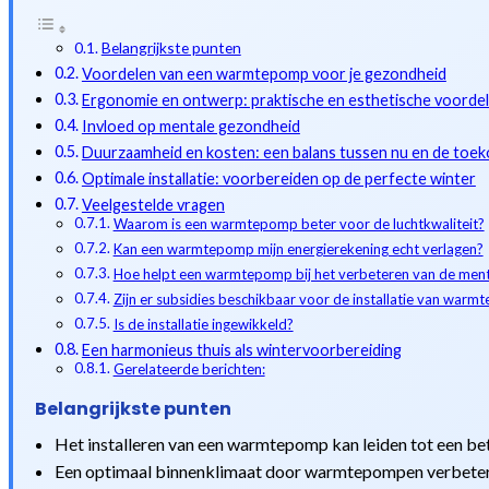
Belangrijkste punten
Voordelen van een warmtepomp voor je gezondheid
Ergonomie en ontwerp: praktische en esthetische voorde
Invloed op mentale gezondheid
Duurzaamheid en kosten: een balans tussen nu en de toe
Optimale installatie: voorbereiden op de perfecte winter
Veelgestelde vragen
Waarom is een warmtepomp beter voor de luchtkwaliteit?
Kan een warmtepomp mijn energierekening echt verlagen?
Hoe helpt een warmtepomp bij het verbeteren van de men
Zijn er subsidies beschikbaar voor de installatie van war
Is de installatie ingewikkeld?
Een harmonieus thuis als wintervoorbereiding
Gerelateerde berichten:
Belangrijkste punten
Het installeren van een warmtepomp kan leiden tot een bete
Een optimaal binnenklimaat door warmtepompen verbeter