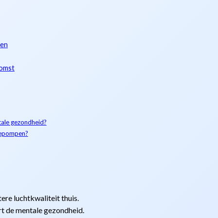
len
komst
tale gezondheid?
mtepompen?
re luchtkwaliteit thuis.
t de mentale gezondheid.