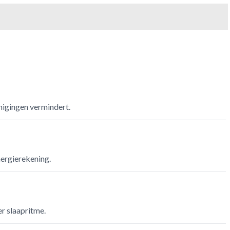
nigingen vermindert.
nergierekening.
r slaapritme.