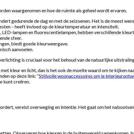
n worden waargenomen en hoe de ruimte als geheel wordt ervaren.
ndert gedurende de dag en met de seizoenen. Het is de meest wensel
westen – heeft invloed op de kleurtemperatuur en intensiteit.
, LED-lampen en fluorescentielampen, hebben verschillende kleurt
ende sfeer.
gen, biedt goede kleurweergave.
inisch aanvoelen.
lichting is cruciaal voor het behoud van de natuurlijke uitstralin
r met kleur en licht, dan is het ook de moeite waard om te kijken n
inden op deze link: “
Stijlvolle woonaccessoires om je interieurontwe
e kunt creëren.
ordert, vereist overweging en intentie. Het gaat om het nabootsen v
paletten. Observeren hoe kleuren in de buitenwereld samenkomen, b