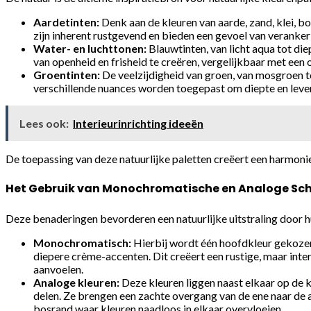
Aardetinten:
Denk aan de kleuren van aarde, zand, klei, b
zijn inherent rustgevend en bieden een gevoel van veranker
Water- en luchttonen:
Blauwtinten, van licht aqua tot die
van openheid en frisheid te creëren, vergelijkbaar met een 
Groentinten:
De veelzijdigheid van groen, van mosgroen to
verschillende nuances worden toegepast om diepte en leven
Lees ook:
Interieurinrichting ideeën
De toepassing van deze natuurlijke paletten creëert een harmoni
Het Gebruik van Monochromatische en Analoge Sc
Deze benaderingen bevorderen een natuurlijke uitstraling door h
Monochromatisch:
Hierbij wordt één hoofdkleur gekozen
diepere crème-accenten. Dit creëert een rustige, maar inte
aanvoelen.
Analoge kleuren:
Deze kleuren liggen naast elkaar op de 
delen. Ze brengen een zachte overgang van de ene naar de
bosrand waar kleuren naadloos in elkaar overvloeien.