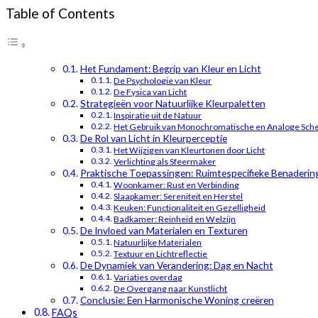
Table of Contents
Het Fundament: Begrip van Kleur en Licht
De Psychologie van Kleur
De Fysica van Licht
Strategieën voor Natuurlijke Kleurpaletten
Inspiratie uit de Natuur
Het Gebruik van Monochromatische en Analoge Sch
De Rol van Licht in Kleurperceptie
Het Wijzigen van Kleurtonen door Licht
Verlichting als Sfeermaker
Praktische Toepassingen: Ruimtespecifieke Benaderin
Woonkamer: Rust en Verbinding
Slaapkamer: Sereniteit en Herstel
Keuken: Functionaliteit en Gezelligheid
Badkamer: Reinheid en Welzijn
De Invloed van Materialen en Texturen
Natuurlijke Materialen
Textuur en Lichtreflectie
De Dynamiek van Verandering: Dag en Nacht
Variaties overdag
De Overgang naar Kunstlicht
Conclusie: Een Harmonische Woning creëren
FAQs