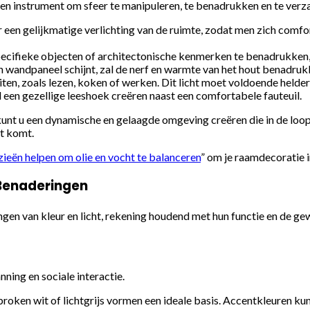
s een instrument om sfeer te manipuleren, te benadrukken en te verz
r een gelijkmatige verlichting van de ruimte, zodat men zich comfo
pecifieke objecten of architectonische kenmerken te benadrukken,
en wandpaneel schijnt, zal de nerf en warmte van het hout benadruk
eiten, zoals lezen, koken of werken. Dit licht moet voldoende helde
een gezellige leeshoek creëren naast een comfortabele fauteuil.
, kunt u een dynamische en gelaagde omgeving creëren die in de l
ht komt.
ieën helpen om olie en vocht te balanceren
” om je raamdecoratie i
 Benaderingen
ngen van kleur en licht, rekening houdend met hun functie en de ge
ning en sociale interactie.
ebroken wit of lichtgrijs vormen een ideale basis. Accentkleuren ku