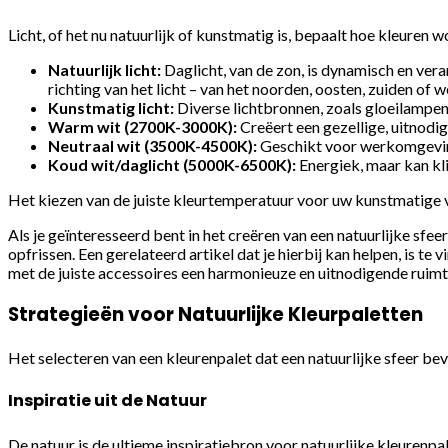
Licht, of het nu natuurlijk of kunstmatig is, bepaalt hoe kleure
Natuurlijk licht:
Daglicht, van de zon, is dynamisch en vera
richting van het licht – van het noorden, oosten, zuiden of 
Kunstmatig licht:
Diverse lichtbronnen, zoals gloeilampen
Warm wit (2700K-3000K):
Creëert een gezellige, uitnodig
Neutraal wit (3500K-4500K):
Geschikt voor werkomgevin
Koud wit/daglicht (5000K-6500K):
Energiek, maar kan kl
Het kiezen van de juiste kleurtemperatuur voor uw kunstmatige ver
Als je geïnteresseerd bent in het creëren van een natuurlijke sfee
opfrissen. Een gerelateerd artikel dat je hierbij kan helpen, is te v
met de juiste accessoires een harmonieuze en uitnodigende ruimt
Strategieën voor Natuurlijke Kleurpaletten
Het selecteren van een kleurenpalet dat een natuurlijke sfeer bev
Inspiratie uit de Natuur
De natuur is de ultieme inspiratiebron voor natuurlijke kleuren