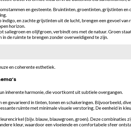
oomstammen en gesteente. Bruintinten, groentinten, grijstinten en 
ing.
p indigo, en zachte grijstinten uit de lucht, brengen een gevoel va
open horizon.
t saliegroen en olijfgroen, verbindt ons met de natuur. Groen sta
 in de ruimte te brengen zonder overweldigend te zijn.
euze en coherente esthetiek.
hema’s
un inherente harmonie, die voortkomt uit subtiele overgangen.
 en gevarieerd in tinten, tonen en schakeringen. Bijvoorbeeld, d
ressante ruimte met minimale visuele verstoring. De eenheid in kle
kleurencirkel (bijv. blauw, blauwgroen, groen). Deze combinaties 
 andere kleur, waardoor een vloeiende en comfortabele sfeer onts