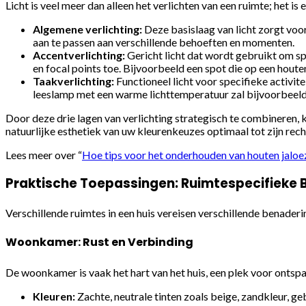
Licht is veel meer dan alleen het verlichten van een ruimte; het i
Algemene verlichting:
Deze basislaag van licht zorgt voo
aan te passen aan verschillende behoeften en momenten.
Accentverlichting:
Gericht licht dat wordt gebruikt om s
en focal points toe. Bijvoorbeeld een spot die op een hout
Taakverlichting:
Functioneel licht voor specifieke activit
leeslamp met een warme lichttemperatuur zal bijvoorbeeld 
Door deze drie lagen van verlichting strategisch te combineren
natuurlijke esthetiek van uw kleurenkeuzes optimaal tot zijn rec
Lees meer over “
Hoe tips voor het onderhouden van houten jaloez
Praktische Toepassingen: Ruimtespecifieke
Verschillende ruimtes in een huis vereisen verschillende benaderi
Woonkamer: Rust en Verbinding
De woonkamer is vaak het hart van het huis, een plek voor ontspan
Kleuren:
Zachte, neutrale tinten zoals beige, zandkleur, g