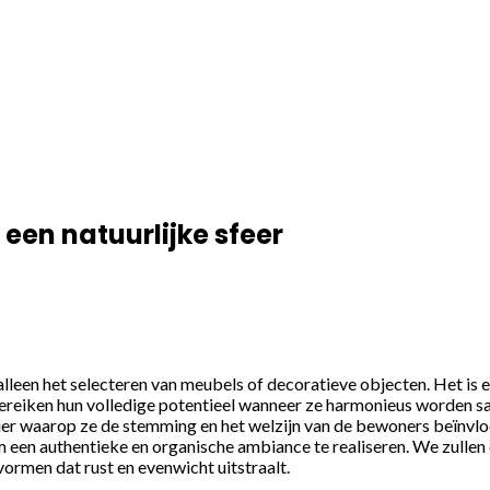
 een natuurlijke sfeer
n alleen het selecteren van meubels of decoratieve objecten. Het i
bereiken hun volledige potentieel wanneer ze harmonieus worden s
ier waarop ze de stemming en het welzijn van de bewoners beïnvloedt
m een authentieke en organische ambiance te realiseren. We zulle
ormen dat rust en evenwicht uitstraalt.