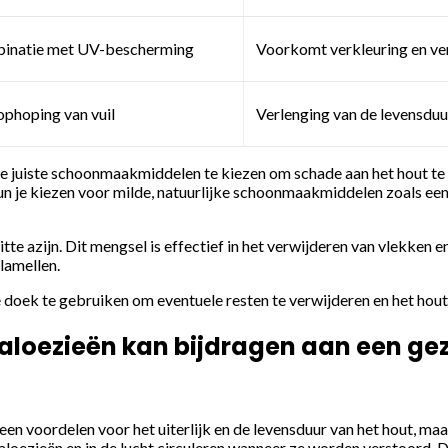
binatie met UV-bescherming
Voorkomt verkleuring en ver
ophoping van vuil
Verlenging van de levensduu
 de juiste schoonmaakmiddelen te kiezen om schade aan het hout t
un je kiezen voor milde, natuurlijke schoonmaakmiddelen zoals een
tte azijn. Dit mengsel is effectief in het verwijderen van vlekken e
lamellen.
doek te gebruiken om eventuele resten te verwijderen en het hout
aloezieën kan bijdragen aan een g
en voordelen voor het uiterlijk en de levensduur van het hout, ma
loezieën en in de lucht circuleren wanneer ze worden verstoord. D