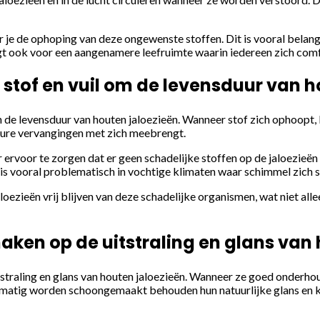
je de ophoping van deze ongewenste stoffen. Dit is vooral belangr
t ook voor een aangenamere leefruimte waarin iedereen zich comf
 stof en vuil om de levensduur van h
n de levensduur van houten jaloezieën. Wanneer stof zich ophoopt, k
e dure vervangingen met zich meebrengt.
oor te zorgen dat er geen schadelijke stoffen op de jaloezieën b
s vooral problematisch in vochtige klimaten waar schimmel zich s
loezieën vrij blijven van deze schadelijke organismen, wat niet all
ken op de uitstraling en glans van 
raling en glans van houten jaloezieën. Wanneer ze goed onderhoude
egelmatig worden schoongemaakt behouden hun natuurlijke glans en k