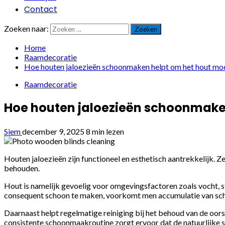
Contact
Zoeken naar:
Home
Raamdecoratie
Hoe houten jaloezieën schoonmaken helpt om het hout moo
Raamdecoratie
Hoe houten jaloezieën schoonmaken
Siem
december 9, 2025
8 min lezen
Houten jaloezieën zijn functioneel en esthetisch aantrekkelijk. Z
behouden.
Hout is namelijk gevoelig voor omgevingsfactoren zoals vocht, s
consequent schoon te maken, voorkomt men accumulatie van schad
Daarnaast helpt regelmatige reiniging bij het behoud van de oors
consistente schoonmaakroutine zorgt ervoor dat de natuurlijke s