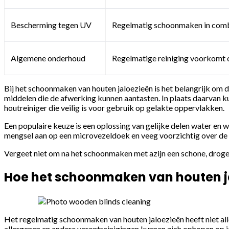
Bescherming tegen UV
Regelmatig schoonmaken in com
Algemene onderhoud
Regelmatige reiniging voorkomt 
Bij het schoonmaken van houten jaloezieën is het belangrijk om
middelen die de afwerking kunnen aantasten. In plaats daarvan k
houtreiniger die veilig is voor gebruik op gelakte oppervlakken.
Een populaire keuze is een oplossing van gelijke delen water en wi
mengsel aan op een microvezeldoek en veeg voorzichtig over de 
Vergeet niet om na het schoonmaken met azijn een schone, droge 
Hoe het schoonmaken van houten j
Het regelmatig schoonmaken van houten jaloezieën heeft niet alle
allergenen en andere verontreinigingen kunnen zich ophopen op ja