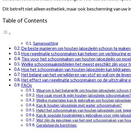
Dit betreft niet alleen esthetiek, maar ook bescherming van uw inv
Table of Contents
Samenvatting
De beste manieren om houten jaloezieën schoon te maken
Hoe regelmatig schoonmaken kan helpen om verkleuring e
Tips voor het schoonmaken van houten jaloezieën op moeil
Welke schoonmaakmiddelen het meest geschikt zijn voor h
Hoe het schoonmaken van houten jaloezieën kan bijdrage
Het belang van het verwijderen van stof en vuil om de leve
Het effect van regelmatig schoonmaken op de uitstraling e
FAQs
Waarom is het belangrijk om houten jaloezieën schoon 
Hoe vaak moet ik mijn houten jaloezieën schoonmaken?
Welke materialen kan ik gebruiken om houten jaloezie
Kan ik houten jaloezieën met water schoonmaken?
Helpt het schoonmaken van houten jaloezieën ook tegen
Kan ik speciale houtreinigers gebruiken voor mijn jaloez
Wat zijn de gevolgen van het niet schoonmaken van hou
Gerelateerde berichten: