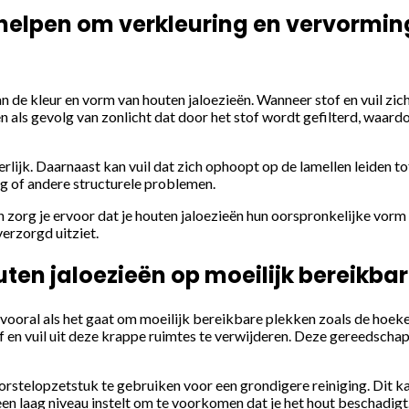
elpen om verkleuring en vervormin
 de kleur en vorm van houten jaloezieën. Wanneer stof en vuil zic
en als gevolg van zonlicht dat door het stof wordt gefilterd, waa
terlijk. Daarnaast kan vuil dat zich ophoopt op de lamellen leiden
ng of andere structurele problemen.
n zorg je ervoor dat je houten jaloezieën hun oorspronkelijke vor
verzorgd uitziet.
en jaloezieën op moeilijk bereikba
ooral als het gaat om moeilijk bereikbare plekken zoals de hoeken
 en vuil uit deze krappe ruimtes te verwijderen. Deze gereedschap
telopzetstuk te gebruiken voor een grondigere reiniging. Dit kan 
een laag niveau instelt om te voorkomen dat je het hout beschadigt