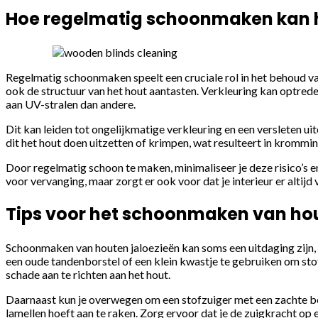
Hoe regelmatig schoonmaken kan h
Regelmatig schoonmaken speelt een cruciale rol in het behoud van
ook de structuur van het hout aantasten. Verkleuring kan optred
aan UV-stralen dan andere.
Dit kan leiden tot ongelijkmatige verkleuring en een versleten ui
dit het hout doen uitzetten of krimpen, wat resulteert in krommi
Door regelmatig schoon te maken, minimaliseer je deze risico’s e
voor vervanging, maar zorgt er ook voor dat je interieur er altijd 
Tips voor het schoonmaken van hout
Schoonmaken van houten jaloezieën kan soms een uitdaging zijn, v
een oude tandenborstel of een klein kwastje te gebruiken om stof
schade aan te richten aan het hout.
Daarnaast kun je overwegen om een stofzuiger met een zachte bors
lamellen hoeft aan te raken. Zorg ervoor dat je de zuigkracht op 