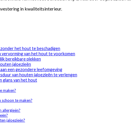
estering in kwaliteitsinterieur.
 zonder het hout te beschadigen
n vervorming van het hout te voorkomen
ijk bereikbare plekken
outen jaloezieën
n aan een gezondere leefomgeving
nsduur van houten jaloezieën te verlengen
n glans van het hout
te maken?
ën schoon te maken?
 allergieën?
ieën?
ten jaloezieën?