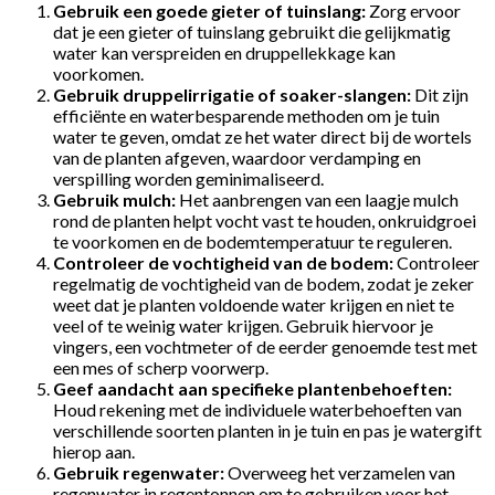
Gebruik een goede gieter of tuinslang:
Zorg ervoor
dat je een gieter of tuinslang gebruikt die gelijkmatig
water kan verspreiden en druppellekkage kan
voorkomen.
Gebruik druppelirrigatie of soaker-slangen:
Dit zijn
efficiënte en waterbesparende methoden om je tuin
water te geven, omdat ze het water direct bij de wortels
van de planten afgeven, waardoor verdamping en
verspilling worden geminimaliseerd.
Gebruik mulch:
Het aanbrengen van een laagje mulch
rond de planten helpt vocht vast te houden, onkruidgroei
te voorkomen en de bodemtemperatuur te reguleren.
Controleer de vochtigheid van de bodem:
Controleer
regelmatig de vochtigheid van de bodem, zodat je zeker
weet dat je planten voldoende water krijgen en niet te
veel of te weinig water krijgen. Gebruik hiervoor je
vingers, een vochtmeter of de eerder genoemde test met
een mes of scherp voorwerp.
Geef aandacht aan specifieke plantenbehoeften:
Houd rekening met de individuele waterbehoeften van
verschillende soorten planten in je tuin en pas je watergift
hierop aan.
Gebruik regenwater:
Overweeg het verzamelen van
regenwater in regentonnen om te gebruiken voor het