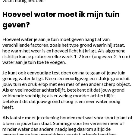
vocht nodig hebben.
Hoeveel water moet ik mijn tuin
geven?
Hoeveel water je aan je tuin moet geven hangt af van
verschillende factoren, zoals het type grond waarin hij staat,
hoe warm het weer is en hoeveel licht hij krijgt. Als algemene
richtlijn kun je proberen elke week 1-2 keer (ongeveer 2-5 cm)
water aan je tuin toe te voegen.
Je kunt ook eenvoudige test doen om na te gaan of jouw tuin
genoeg water krijgt. Neem eenvoudigweg een stukje grond uit
jouw tuin en druk erop met een mes of een ander scherp object.
Als er veel modder achterblijft, betekent dit dat jouw grond
voldoende vochtig is; als er weinig modder achterblijft
betekent dit dat jouw grond droog is en meer water nodig
heeft.
Als laatste moet je rekening houden met wat voor soort plant of
bloem in jouw tuin staat. Sommige soorten vereisen meer of
minder water dan andere; raadpleeg daarom altijd de
instructies op hun verpakking voordat je begint met het