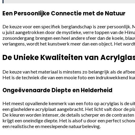
Een Persoonlijke Connectie met de Natuur
De keuze voor een specifiek berglandschap is zeer persoonlijk. 
u juist aangetrokken door de mystieke, verre toppen van de Himal
zonsondergang brengen een heel andere sfeer dan de koele, blau
verlangens, wordt het kunstwerk meer dan een object. Het wordt e
De Unieke Kwaliteiten van Acrylgla
De keuze van het materiaal is minstens zo belangrijk als de afbeel
Het is de techniek die van een mooie foto een indrukwekkend k
Ongeëvenaarde Diepte en Helderheid
Het meest opvallende kenmerk van een foto op acrylglas is de uitz
een glasheldere acrylplaat aangebracht. Het licht valt door de pl
De kleuren worden intenser, de details scherper en de contrasten
krijgt een oneindige diepte. Het is alsof u door een perfect schone
een realistische en meeslepende natuurbeleving.