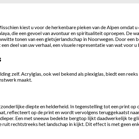
Misschien kiest u voor de herkenbare pieken van de Alpen omdat u
aya, die een gevoel van avontuur en spiritualiteit oproepen. De wa
wwitte tonen van een gletsjerlandschap in Noorwegen. Door een be
en deel van uw verhaal, een visuele representatie van wat voor u b
s
ding zelf. Acrylglas, ook wel bekend als plexiglas, biedt een reeks
unstwerk maakt.
onderlijke diepte en helderheid. In tegenstelling tot een print op 
aat, reflecteert op de print en wordt vervolgens teruggekaatst naar 
 dieper. Een met sneeuw bedekte bergtop lijkt daadwerkelijk te glin
 ruit rechtstreeks het landschap in kijkt. Dit effect is met geen en