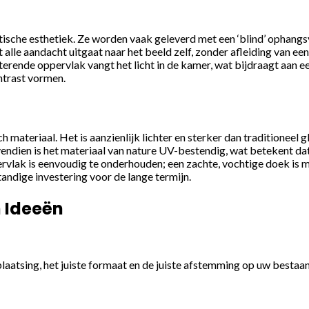
tische esthetiek. Ze worden vaak geleverd met een ‘blind’ ophang
lle aandacht uitgaat naar het beeld zelf, zonder afleiding van een 
terende oppervlak vangt het licht in de kamer, wat bijdraagt aan e
ontrast vormen.
 materiaal. Het is aanzienlijk lichter en sterker dan traditioneel 
vendien is het materiaal van nature UV-bestendig, wat betekent dat 
ervlak is eenvoudig te onderhouden; een zachte, vochtige doek is 
ndige investering voor de lange termijn.
n Ideeën
aatsing, het juiste formaat en de juiste afstemming op uw bestaand