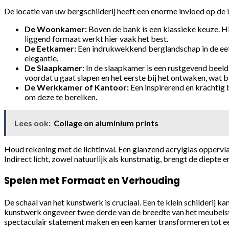
De locatie van uw bergschilderij heeft een enorme invloed op de 
De Woonkamer:
Boven de bank is een klassieke keuze. Hie
liggend formaat werkt hier vaak het best.
De Eetkamer:
Een indrukwekkend berglandschap in de eetk
elegantie.
De Slaapkamer:
In de slaapkamer is een rustgevend beeld 
voordat u gaat slapen en het eerste bij het ontwaken, wat b
De Werkkamer of Kantoor:
Een inspirerend en krachtig 
om deze te bereiken.
Lees ook:
Collage on aluminium prints
Houd rekening met de lichtinval. Een glanzend acrylglas oppervla
Indirect licht, zowel natuurlijk als kunstmatig, brengt de diepte e
Spelen met Formaat en Verhouding
De schaal van het kunstwerk is cruciaal. Een te klein schilderij k
kunstwerk ongeveer twee derde van de breedte van het meubelstu
spectaculair statement maken en een kamer transformeren tot een