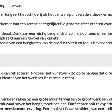
impact ervan.
r fungeert het schilderij als het centrale punt van de zithoek en n
amer kan een serene en tegelijkertijd grootse sfeer creëren voor
ideaal. Denk aan een mistig berglandschap in de ochtend of een ser
ijdraagt aan een gevoel van kalmte.
beeld van een bergketen kan de productiviteit en focus bevorderen.
k kan reflecteren. Probeer het kunstwerk zo op te hangen dat dire
n kleuren van het werk het best tot hun recht.
an verloren raken op een grote muur, terwijl een te groot werk een 
k waarboven het hangt, moet beslaan. Durf echter ook te experime
 meeslepende ervaring. Een smal, verticaal schilderij van een ste