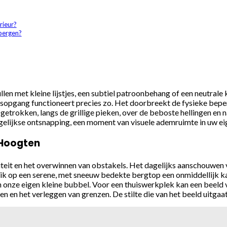
rieur?
bergen?
llen met kleine lijstjes, een subtiel patroonbehang of een neutrale
onsopgang functioneert precies zo. Het doorbreekt de fysieke beper
etrokken, langs de grillige pieken, over de beboste hellingen en n
dagelijkse ontsnapping, een moment van visuele ademruimte in uw ei
 Hoogten
teit en het overwinnen van obstakels. Het dagelijks aanschouwen v
ik op een serene, met sneeuw bedekte bergtop een onmiddellijk ka
n onze eigen kleine bubbel. Voor een thuiswerkplek kan een beeld 
n en het verleggen van grenzen. De stilte die van het beeld uitgaa