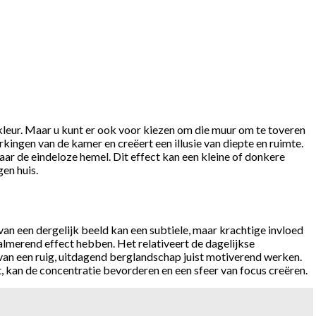
 kleur. Maar u kunt er ook voor kiezen om die muur om te toveren
kingen van de kamer en creëert een illusie van diepte en ruimte.
aar de eindeloze hemel. Dit effect kan een kleine of donkere
gen huis.
an een dergelijk beeld kan een subtiele, maar krachtige invloed
lmerend effect hebben. Het relativeert de dagelijkse
van een ruig, uitdagend berglandschap juist motiverend werken.
t, kan de concentratie bevorderen en een sfeer van focus creëren.