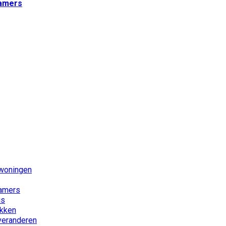
kamers
 woningen
kamers
is
akken
 veranderen