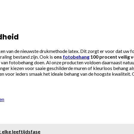
dheid
n van de nieuwste drukmethode latex. Dit zorgt er voor dat uw fo
raling bestand zijn. Ook is
ons
fotobehang
100 procent veilig 
s van fotobehang doen. Al onze producten voldoen daarnaast natuurl
ger kiezen voor saaie geschilderde muren of kleurloos behang als 
 en voor ieders smaak het ideale behang van de hoogste kwaliteit.
en
 elke leeftijdsfase