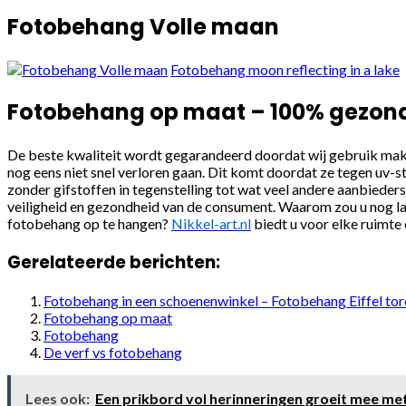
Fotobehang Volle maan
Fotobehang moon reflecting in a lake
Fotobehang op maat – 100% gezon
De beste kwaliteit wordt gegarandeerd doordat wij gebruik make
nog eens niet snel verloren gaan. Dit komt doordat ze tegen uv-st
zonder gifstoffen in tegenstelling tot wat veel andere aanbieder
veiligheid en gezondheid van de consument. Waarom zou u nog lan
fotobehang op te hangen?
Nikkel-art.nl
biedt u voor elke ruimte
Gerelateerde berichten:
Fotobehang in een schoenenwinkel – Fotobehang Eiffel tor
Fotobehang op maat
Fotobehang
De verf vs fotobehang
Lees ook:
Een prikbord vol herinneringen groeit mee met