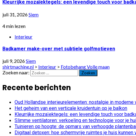
Kleurrijke mozaïektegels: een levendige touch voor bad
juli 31, 2026
Siem
4 min lezen
Interieur
Badkamer make-over met subtiele golfmotieven
juli 9, 2026
Siem
shirtmachine.nl
>
Interieur
>
Fotobehang Volle maan
Zoeken naar:
Recente berichten
Oud Hollandse interieurelementen: nostalgie in moderne
Het geheim van een verticale kruidentuin op je balkon
Kleurrijke mozaïektegels: een levendige touch voor bad
Slimme ventilatoren: verkoeling en technologie voor je hu
Tuinieren op hoogte: de opmars van verhoogde plantenb
Digitaal detoxen: hoe schermvrije ruimtes je huis kunnen