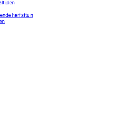
ltijden
iende herfsttuin
nen