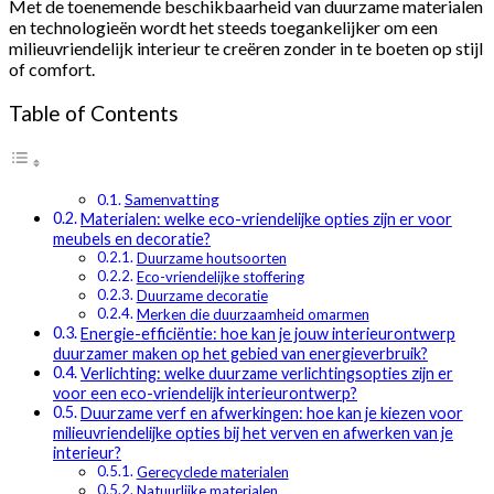
Met de toenemende beschikbaarheid van duurzame materialen
en technologieën wordt het steeds toegankelijker om een
milieuvriendelijk interieur te creëren zonder in te boeten op stijl
of comfort.
Table of Contents
Samenvatting
Materialen: welke eco-vriendelijke opties zijn er voor
meubels en decoratie?
Duurzame houtsoorten
Eco-vriendelijke stoffering
Duurzame decoratie
Merken die duurzaamheid omarmen
Energie-efficiëntie: hoe kan je jouw interieurontwerp
duurzamer maken op het gebied van energieverbruik?
Verlichting: welke duurzame verlichtingsopties zijn er
voor een eco-vriendelijk interieurontwerp?
Duurzame verf en afwerkingen: hoe kan je kiezen voor
milieuvriendelijke opties bij het verven en afwerken van je
interieur?
Gerecyclede materialen
Natuurlijke materialen