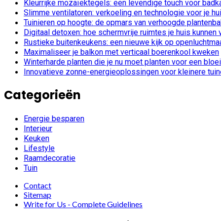
Kleurrijke mozaïektegels: een levendige touch voor bad
Slimme ventilatoren: verkoeling en technologie voor je hu
Tuinieren op hoogte: de opmars van verhoogde plantenb
Digitaal detoxen: hoe schermvrije ruimtes je huis kunnen
Rustieke buitenkeukens: een nieuwe kijk op openluchtmaa
Maximaliseer je balkon met verticaal boerenkool kweken
Winterharde planten die je nu moet planten voor een bloe
Innovatieve zonne-energieoplossingen voor kleinere tui
Categorieën
Energie besparen
Interieur
Keuken
Lifestyle
Raamdecoratie
Tuin
Contact
Sitemap
Write for Us - Complete Guidelines