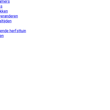
kamers
is
akken
 veranderen
ltijden
iende herfsttuin
nen