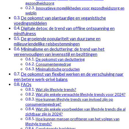
gezondheidszorg
Innovatieve mogelijkheden voor gezondheidszorg en
welzijn
De opkomst van plantaardige en veganistische
voedingsmiddelen
Digitale detox: de trend van offline ontspanning en
mindfulness
De groeiende populariteit van duurzame en
milieuvriendelijke reisbestemmingen
Minimalisme en decluttering: de trend van het
vereenvoudigen van levensstijl en bezittingen
De opkomst van decluttering
Consumentengedrag
Minimalistische producten
De opkomst van flexibel werken en de verschuiving naar
een betere werk-privé balans
FAQs
Wat zijn lifestyle trends?
Wat zijn enkele verwachte lifestyle trends voor 2024?
Hoe kunnen lifestyle trends van invloed zijn op
consumentengedrag?
Wat zijn enkele voorbeelden van lifestyle trends die al
zichtbaar zijn in 2024?
Hoe kunnen mensen profiteren van het volgen van
lifestyle trends?
Gerelateerde berichten: