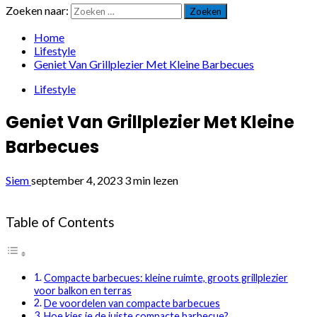
Zoeken naar:
Home
Lifestyle
Geniet Van Grillplezier Met Kleine Barbecues
Lifestyle
Geniet Van Grillplezier Met Kleine
Barbecues
Siem
september 4, 2023
3 min lezen
Table of Contents
Compacte barbecues: kleine ruimte, groots grillplezier
voor balkon en terras
De voordelen van compacte barbecues
Hoe kies je de juiste compacte barbecue?