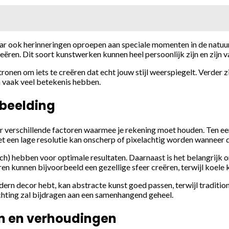
maar ook herinneringen oproepen aan speciale momenten in de natuu
ëren. Dit soort kunstwerken kunnen heel persoonlijk zijn en zijn v
nen om iets te creëren dat echt jouw stijl weerspiegelt. Verder zi
n vaak veel betekenis hebben.
fbeelding
 er verschillende factoren waarmee je rekening moet houden. Ten eer
 met een lage resolutie kan onscherp of pixelachtig worden wannee
ch) hebben voor optimale resultaten. Daarnaast is het belangrijk 
en kunnen bijvoorbeeld een gezellige sfeer creëren, terwijl koele 
dern decor hebt, kan abstracte kunst goed passen, terwijl traditione
ichting zal bijdragen aan een samenhangend geheel.
en en verhoudingen