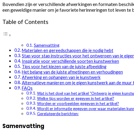
Bovendien zijn er verschillende afwerkingen en formaten beschikba
een geweldige manier om je favoriete herinneringen tot leven te 
Table of Contents
Samenvatting
Materialen en gereedschappen die je nodig hebt
Stap voor stap instructies voor het ontwerpen van je eig
Inspiratie voor verschillende soorten kunstwerken
Tips voor het kiezen van de juiste afbeelding
Het belang van de juiste afmetingen en verhoudingen
Afwerking en ophangen van je kunstwerk
Alternatieve manieren om je eigen kunstwerk aan de muur
FAQs
Wat is het doel van het artikel “Ontwerp je eigen kuns
Welke tips worden er gegeven in het artikel?
Worden er voorbeelden gegeven in het artikel?
Wordt er informatie gegeven over waar materialen ku
Gerelateerde berichten:
Samenvatting