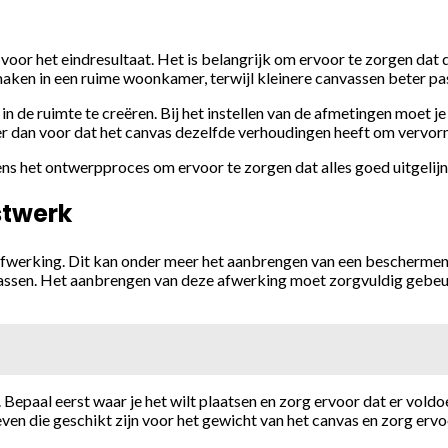
voor het eindresultaat. Het is belangrijk om ervoor te zorgen dat
en in een ruime woonkamer, terwijl kleinere canvassen beter pass
in de ruimte te creëren. Bij het instellen van de afmetingen moet
g er dan voor dat het canvas dezelfde verhoudingen heeft om vervo
dens het ontwerpproces om ervoor te zorgen dat alles goed uitgelij
stwerk
 afwerking. Dit kan onder meer het aanbrengen van een beschermend
rassen. Het aanbrengen van deze afwerking moet zorgvuldig gebeure
epaal eerst waar je het wilt plaatsen en zorg ervoor dat er voldoe
n die geschikt zijn voor het gewicht van het canvas en zorg ervoo