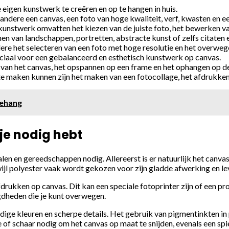
 eigen kunstwerk te creëren en op te hangen in huis.
andere een canvas, een foto van hoge kwaliteit, verf, kwasten en e
 kunstwerk omvatten het kiezen van de juiste foto, het bewerken v
n van landschappen, portretten, abstracte kunst of zelfs citaten 
ndere het selecteren van een foto met hoge resolutie en het overweg
uciaal voor een gebalanceerd en esthetisch kunstwerk op canvas.
an het canvas, het opspannen op een frame en het ophangen op de j
e maken kunnen zijn het maken van een fotocollage, het afdrukken
behang
je nodig hebt
len en gereedschappen nodig. Allereerst is er natuurlijk het canva
ijl polyester vaak wordt gekozen voor zijn gladde afwerking en le
drukken op canvas. Dit kan een speciale fotoprinter zijn of een pro
gdheden die je kunt overwegen.
endige kleuren en scherpe details. Het gebruik van pigmentinkten in
e of schaar nodig om het canvas op maat te snijden, evenals een s