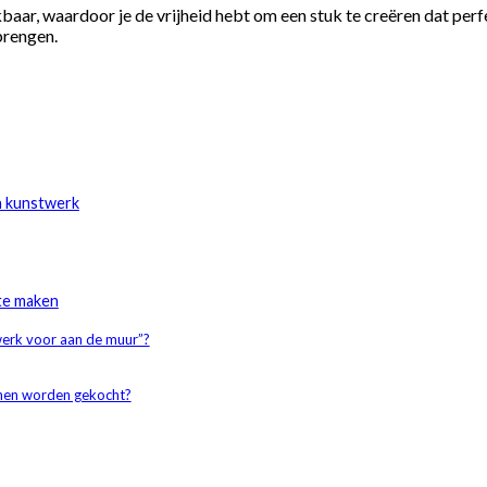
ar, waardoor je de vrijheid hebt om een stuk te creëren dat perfect
brengen.
en kunstwerk
 te maken
twerk voor aan de muur”?
nnen worden gekocht?