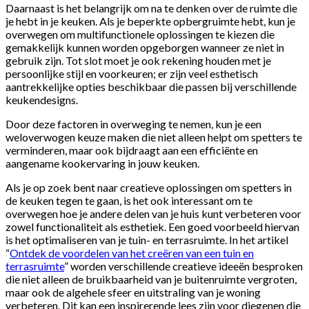
Daarnaast is het belangrijk om na te denken over de ruimte die
je hebt in je keuken. Als je beperkte opbergruimte hebt, kun je
overwegen om multifunctionele oplossingen te kiezen die
gemakkelijk kunnen worden opgeborgen wanneer ze niet in
gebruik zijn. Tot slot moet je ook rekening houden met je
persoonlijke stijl en voorkeuren; er zijn veel esthetisch
aantrekkelijke opties beschikbaar die passen bij verschillende
keukendesigns.
Door deze factoren in overweging te nemen, kun je een
weloverwogen keuze maken die niet alleen helpt om spetters te
verminderen, maar ook bijdraagt aan een efficiënte en
aangename kookervaring in jouw keuken.
Als je op zoek bent naar creatieve oplossingen om spetters in
de keuken tegen te gaan, is het ook interessant om te
overwegen hoe je andere delen van je huis kunt verbeteren voor
zowel functionaliteit als esthetiek. Een goed voorbeeld hiervan
is het optimaliseren van je tuin- en terrasruimte. In het artikel
“
Ontdek de voordelen van het creëren van een tuin en
terrasruimte
” worden verschillende creatieve ideeën besproken
die niet alleen de bruikbaarheid van je buitenruimte vergroten,
maar ook de algehele sfeer en uitstraling van je woning
verbeteren. Dit kan een inspirerende lees zijn voor diegenen die