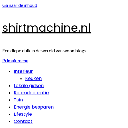
Ga naar de inhoud
shirtmachine.nl
Een diepe duik in de wereld van woon blogs
Primair menu
Interieur
Keuken
Lokale gidsen
Raamdecoratie
Tuin
Energie besparen
Lifestyle
Contact