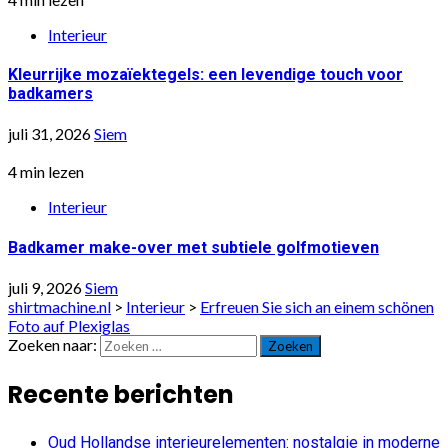
Interieur
Kleurrijke mozaïektegels: een levendige touch voor
badkamers
juli 31, 2026
Siem
4 min lezen
Interieur
Badkamer make-over met subtiele golfmotieven
juli 9, 2026
Siem
shirtmachine.nl
>
Interieur
>
Erfreuen Sie sich an einem schönen
Foto auf Plexiglas
Zoeken naar:
Recente berichten
Oud Hollandse interieurelementen: nostalgie in moderne