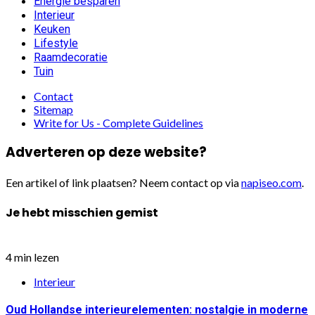
Energie besparen
Interieur
Keuken
Lifestyle
Raamdecoratie
Tuin
Contact
Sitemap
Write for Us - Complete Guidelines
Adverteren op deze website?
Een artikel of link plaatsen? Neem contact op via
napiseo.com
.
Je hebt misschien gemist
4 min lezen
Interieur
Oud Hollandse interieurelementen: nostalgie in moderne