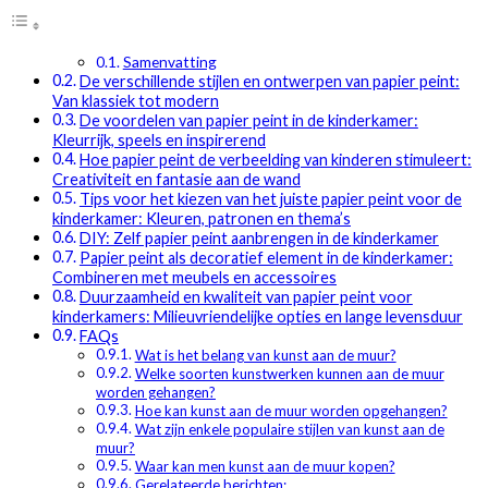
Samenvatting
De verschillende stijlen en ontwerpen van papier peint:
Van klassiek tot modern
De voordelen van papier peint in de kinderkamer:
Kleurrijk, speels en inspirerend
Hoe papier peint de verbeelding van kinderen stimuleert:
Creativiteit en fantasie aan de wand
Tips voor het kiezen van het juiste papier peint voor de
kinderkamer: Kleuren, patronen en thema’s
DIY: Zelf papier peint aanbrengen in de kinderkamer
Papier peint als decoratief element in de kinderkamer:
Combineren met meubels en accessoires
Duurzaamheid en kwaliteit van papier peint voor
kinderkamers: Milieuvriendelijke opties en lange levensduur
FAQs
Wat is het belang van kunst aan de muur?
Welke soorten kunstwerken kunnen aan de muur
worden gehangen?
Hoe kan kunst aan de muur worden opgehangen?
Wat zijn enkele populaire stijlen van kunst aan de
muur?
Waar kan men kunst aan de muur kopen?
Gerelateerde berichten: