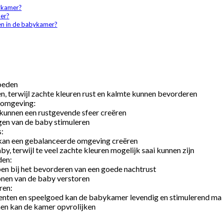
ykamer?
er?
ren in de babykamer?
oeden
, terwijl zachte kleuren rust en kalmte kunnen bevorderen
 omgeving:
l kunnen een rustgevende sfeer creëren
igen van de baby stimuleren
s:
 kan een gebalanceerde omgeving creëren
y, terwijl te veel zachte kleuren mogelijk saai kunnen zijn
den:
en bij het bevorderen van een goede nachtrust
ronen van de baby verstoren
ren:
ccenten en speelgoed kan de babykamer levendig en stimulerend m
nen kan de kamer opvrolijken