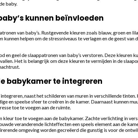
 de baby.
 baby’s kunnen beïnvloeden
ppatronen van baby’s. Rustgevende kleuren zoals blauw, groen en l
en kunnen helpen om de stressniveaus te verlagen en de geest van 
ood en geel de slaappatronen van baby’s verstoren. Deze kleuren k
 vallen. Het is belangrijk om deze kleuren te vermijden in de slaa
nachtrust.
de babykamer te integreren
integreren, naast het schilderen van muren in verschillende tinten
ige en speelse sfeer te creëren in de kamer. Daarnaast kunnen mu
resse toe te voegen aan de ruimte.
m kleur toe te voegen aan de babykamer. Zachte verlichting in ver
bouwde veranderende lichteffecten een speels element aan de kame
spirerende omgeving worden gecreëerd die gunstig is voor de ontwi