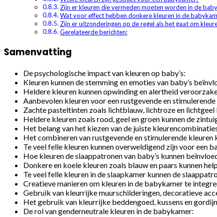
Zijn er kleuren die vermeden moeten worden in de bab
Wat voor effect hebben donkere kleuren in de babykam
Zijn er uitzonderingen op de regel als het gaat om kleu
Gerelateerde berichten:
Samenvatting
De psychologische impact van kleuren op baby’s:
Kleuren kunnen de stemming en emoties van baby’s beïnvl
Heldere kleuren kunnen opwinding en alertheid veroorzaken
Aanbevolen kleuren voor een rustgevende en stimulerende
Zachte pasteltinten zoals lichtblauw, lichtroze en lichtgee
Heldere kleuren zoals rood, geel en groen kunnen de zintu
Het belang van het kiezen van de juiste kleurencombinatie
Het combineren van rustgevende en stimulerende kleuren
Te veel felle kleuren kunnen overweldigend zijn voor een bab
Hoe kleuren de slaappatronen van baby’s kunnen beïnvloe
Donkere en koele kleuren zoals blauw en paars kunnen help
Te veel felle kleuren in de slaapkamer kunnen de slaappat
Creatieve manieren om kleuren in de babykamer te integre
Gebruik van kleurrijke muurschilderingen, decoratieve a
Het gebruik van kleurrijke beddengoed, kussens en gordij
De rol van genderneutrale kleuren in de babykamer: