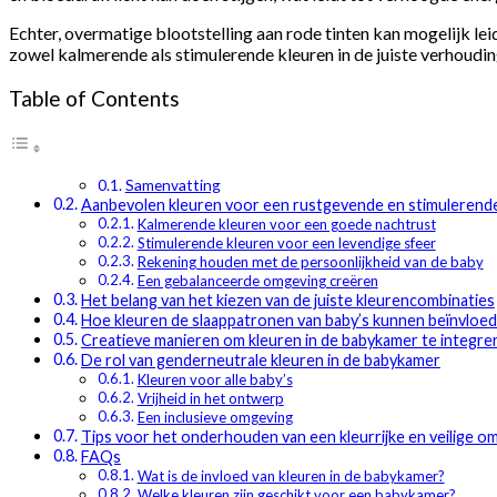
Echter, overmatige blootstelling aan rode tinten kan mogelijk lei
zowel kalmerende als stimulerende kleuren in de juiste verhoudi
Table of Contents
Samenvatting
Aanbevolen kleuren voor een rustgevende en stimulerend
Kalmerende kleuren voor een goede nachtrust
Stimulerende kleuren voor een levendige sfeer
Rekening houden met de persoonlijkheid van de baby
Een gebalanceerde omgeving creëren
Het belang van het kiezen van de juiste kleurencombinaties
Hoe kleuren de slaappatronen van baby’s kunnen beïnvloe
Creatieve manieren om kleuren in de babykamer te integre
De rol van genderneutrale kleuren in de babykamer
Kleuren voor alle baby’s
Vrijheid in het ontwerp
Een inclusieve omgeving
Tips voor het onderhouden van een kleurrijke en veilige o
FAQs
Wat is de invloed van kleuren in de babykamer?
Welke kleuren zijn geschikt voor een babykamer?