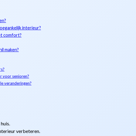
ren?
egankelijk interieur?
et comfort?
il maken?
rs?
ur voor senioren?
le veranderingen?
huis.
nterieur verbeteren.